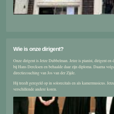
Wie is onze dirigent?
Onze dirigent is Jetze Dubbelman. Jetze is pianist, dirigent 
bij Hans Dercksen en behaalde daar zijn diploma. Daarna volgd
directiecoaching van Jos van der Zijde.
Hij treedt geregeld op in solorecitals en als kamermusicus. Je
verschillende andere koren.