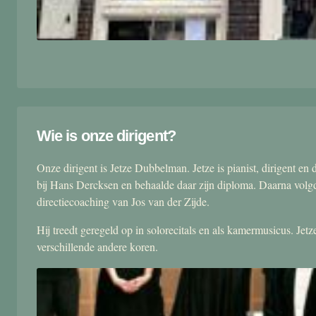
Wie is onze dirigent?
Onze dirigent is Jetze Dubbelman. Jetze is pianist, dirigent 
bij Hans Dercksen en behaalde daar zijn diploma. Daarna volgd
directiecoaching van Jos van der Zijde.
Hij treedt geregeld op in solorecitals en als kamermusicus. Je
verschillende andere koren.