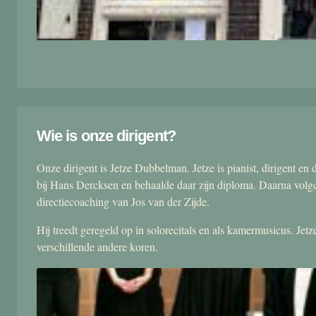
Wie is onze dirigent?
Onze dirigent is Jetze Dubbelman. Jetze is pianist, dirigent 
bij Hans Dercksen en behaalde daar zijn diploma. Daarna volgd
directiecoaching van Jos van der Zijde.
Hij treedt geregeld op in solorecitals en als kamermusicus. Je
verschillende andere koren.