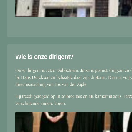
Wie is onze dirigent?
Onze dirigent is Jetze Dubbelman. Jetze is pianist, dirigent 
bij Hans Dercksen en behaalde daar zijn diploma. Daarna volgd
directiecoaching van Jos van der Zijde.
Hij treedt geregeld op in solorecitals en als kamermusicus. Je
verschillende andere koren.