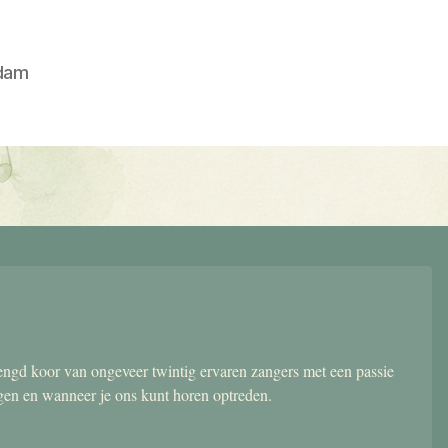
dam
gd koor van ongeveer twintig ervaren zangers met een passie
ngen en wanneer je ons kunt horen optreden.