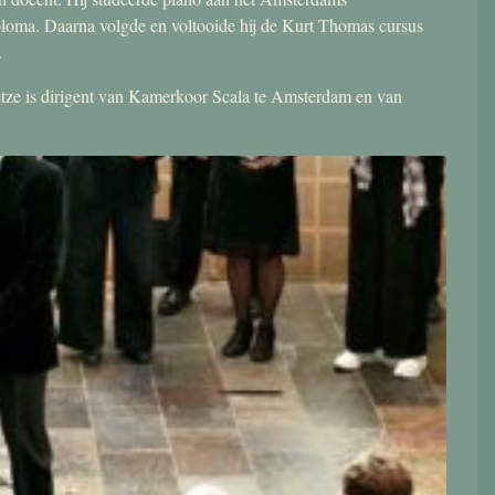
ploma. Daarna volgde en voltooide hij de Kurt Thomas cursus
.
 Jetze is dirigent van Kamerkoor Scala te Amsterdam en van