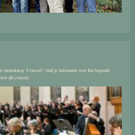
r de menuknop ‘Concert’ vind je informatie over het lopende
oor dit concert.