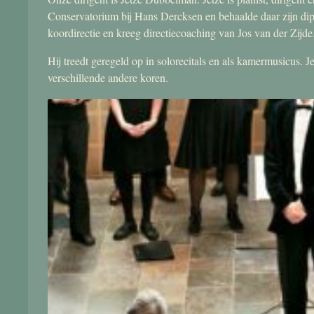
Conservatorium bij Hans Dercksen en behaalde daar zijn di
koordirectie en kreeg directiecoaching van Jos van der Zijde
Hij treedt geregeld op in solorecitals en als kamermusicus.
verschillende andere koren.