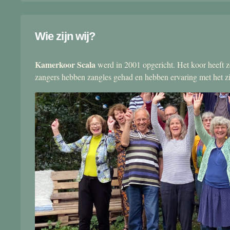
Wie zijn wij?
Kamerkoor Scala
werd in 2001 opgericht. Het koor heeft zo
zangers hebben zangles gehad en hebben ervaring met het 