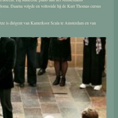
ploma. Daarna volgde en voltooide hij de Kurt Thomas cursus
.
 Jetze is dirigent van Kamerkoor Scala te Amsterdam en van