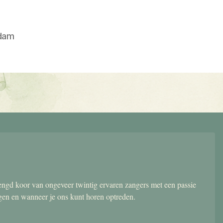
dam
gd koor van ongeveer twintig ervaren zangers met een passie
ngen en wanneer je ons kunt horen optreden.