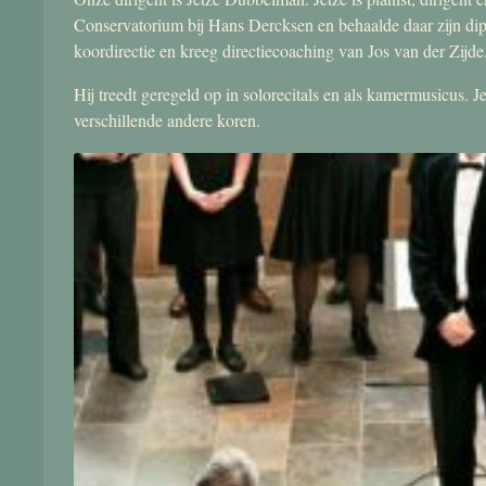
Conservatorium bij Hans Dercksen en behaalde daar zijn di
koordirectie en kreeg directiecoaching van Jos van der Zijde
Hij treedt geregeld op in solorecitals en als kamermusicus.
verschillende andere koren.