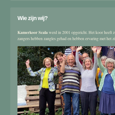
Wie zijn wij?
Kamerkoor Scala
werd in 2001 opgericht. Het koor heeft zo
zangers hebben zangles gehad en hebben ervaring met het 