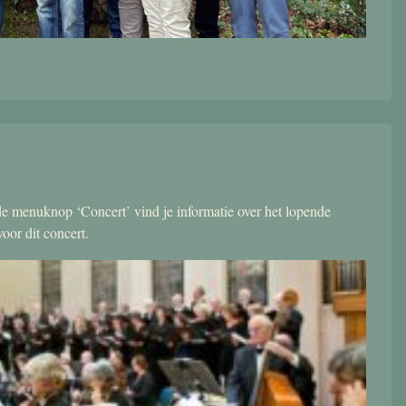
r de menuknop ‘Concert’ vind je informatie over het lopende
oor dit concert.