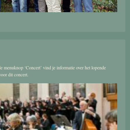
r de menuknop ‘Concert’ vind je informatie over het lopende
oor dit concert.