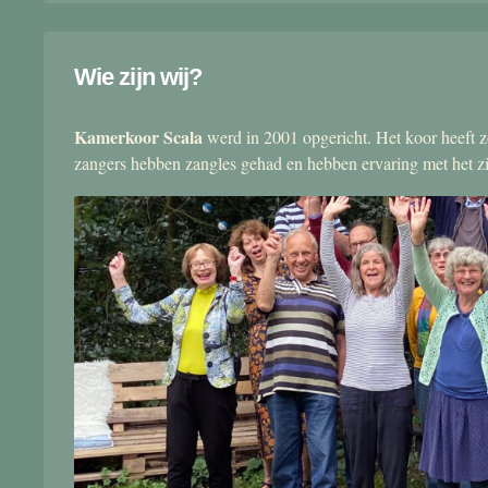
Wie zijn wij?
Kamerkoor Scala
werd in 2001 opgericht. Het koor heeft zo
zangers hebben zangles gehad en hebben ervaring met het 