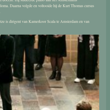
ploma. Daarna volgde en voltooide hij de Kurt Thomas cursus
.
 Jetze is dirigent van Kamerkoor Scala te Amsterdam en van