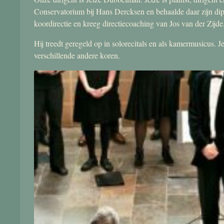
Conservatorium bij Hans Dercksen en behaalde daar zijn di
koordirectie en kreeg directiecoaching van Jos van der Zijde
Hij treedt geregeld op in solorecitals en als kamermusicus.
verschillende andere koren.