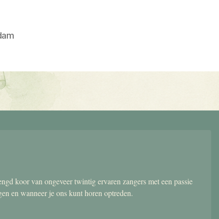
dam
gd koor van ongeveer twintig ervaren zangers met een passie
ngen en wanneer je ons kunt horen optreden.