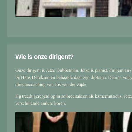
Wie is onze dirigent?
Onze dirigent is Jetze Dubbelman. Jetze is pianist, dirigent 
bij Hans Dercksen en behaalde daar zijn diploma. Daarna volgd
directiecoaching van Jos van der Zijde.
Hij treedt geregeld op in solorecitals en als kamermusicus. Je
verschillende andere koren.