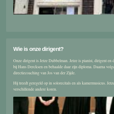
Wie is onze dirigent?
Onze dirigent is Jetze Dubbelman. Jetze is pianist, dirigent 
bij Hans Dercksen en behaalde daar zijn diploma. Daarna volgd
directiecoaching van Jos van der Zijde.
Hij treedt geregeld op in solorecitals en als kamermusicus. Je
verschillende andere koren.