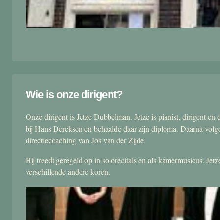
Wie is onze dirigent?
Onze dirigent is Jetze Dubbelman. Jetze is pianist, dirigent 
bij Hans Dercksen en behaalde daar zijn diploma. Daarna volgd
directiecoaching van Jos van der Zijde.
Hij treedt geregeld op in solorecitals en als kamermusicus. Je
verschillende andere koren.