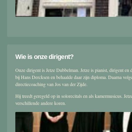
Wie is onze dirigent?
Onze dirigent is Jetze Dubbelman. Jetze is pianist, dirigent 
bij Hans Dercksen en behaalde daar zijn diploma. Daarna volgd
directiecoaching van Jos van der Zijde.
Hij treedt geregeld op in solorecitals en als kamermusicus. Je
verschillende andere koren.