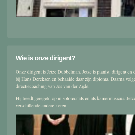
Wie is onze dirigent?
Onze dirigent is Jetze Dubbelman. Jetze is pianist, dirigent 
bij Hans Dercksen en behaalde daar zijn diploma. Daarna volgd
directiecoaching van Jos van der Zijde.
Hij treedt geregeld op in solorecitals en als kamermusicus. Je
verschillende andere koren.