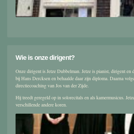
Wie is onze dirigent?
Onze dirigent is Jetze Dubbelman. Jetze is pianist, dirigent 
bij Hans Dercksen en behaalde daar zijn diploma. Daarna volgd
directiecoaching van Jos van der Zijde.
Hij treedt geregeld op in solorecitals en als kamermusicus. Je
verschillende andere koren.