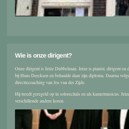
Wie is onze dirigent?
Onze dirigent is Jetze Dubbelman. Jetze is pianist, dirigent 
bij Hans Dercksen en behaalde daar zijn diploma. Daarna volgd
directiecoaching van Jos van der Zijde.
Hij treedt geregeld op in solorecitals en als kamermusicus. Je
verschillende andere koren.