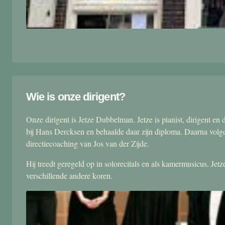
Wie is onze dirigent?
Onze dirigent is Jetze Dubbelman. Jetze is pianist, dirigent 
bij Hans Dercksen en behaalde daar zijn diploma. Daarna volgd
directiecoaching van Jos van der Zijde.
Hij treedt geregeld op in solorecitals en als kamermusicus. Je
verschillende andere koren.