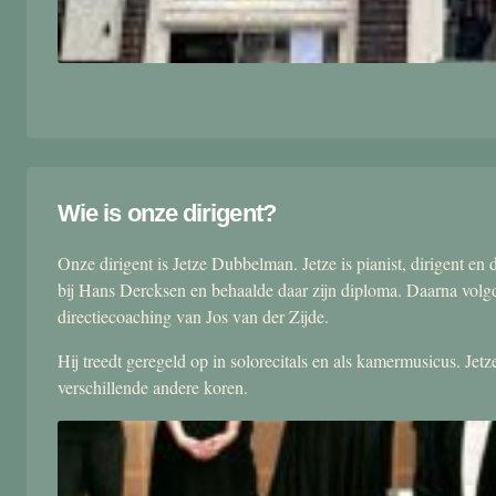
Wie is onze dirigent?
Onze dirigent is Jetze Dubbelman. Jetze is pianist, dirigent 
bij Hans Dercksen en behaalde daar zijn diploma. Daarna volgd
directiecoaching van Jos van der Zijde.
Hij treedt geregeld op in solorecitals en als kamermusicus. Je
verschillende andere koren.