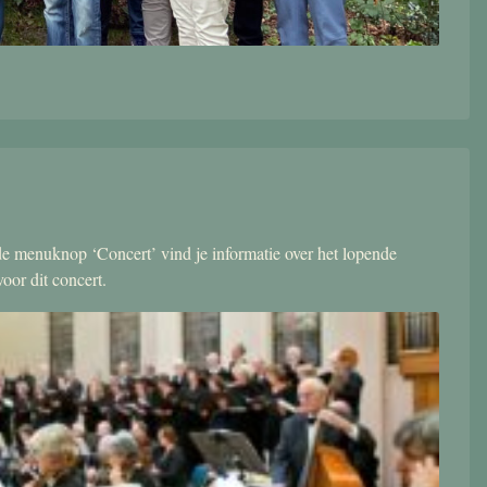
r de menuknop ‘Concert’ vind je informatie over het lopende
oor dit concert.