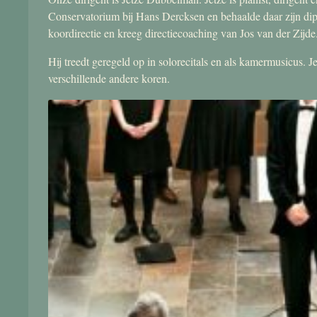
Conservatorium bij Hans Dercksen en behaalde daar zijn di
koordirectie en kreeg directiecoaching van Jos van der Zijde
Hij treedt geregeld op in solorecitals en als kamermusicus.
verschillende andere koren.