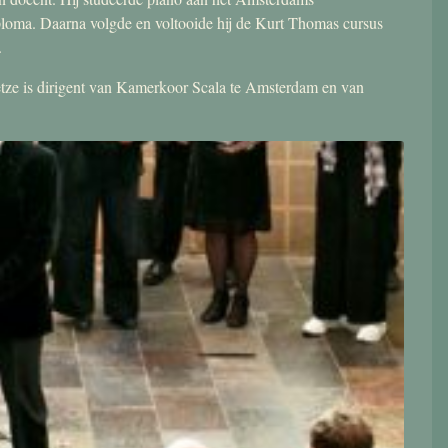
ploma. Daarna volgde en voltooide hij de Kurt Thomas cursus
.
 Jetze is dirigent van Kamerkoor Scala te Amsterdam en van