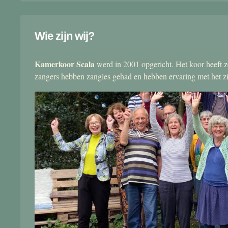
Wie zijn wij?
Kamerkoor Scala
werd in 2001 opgericht. Het koor heeft zo
zangers hebben zangles gehad en hebben ervaring met het 