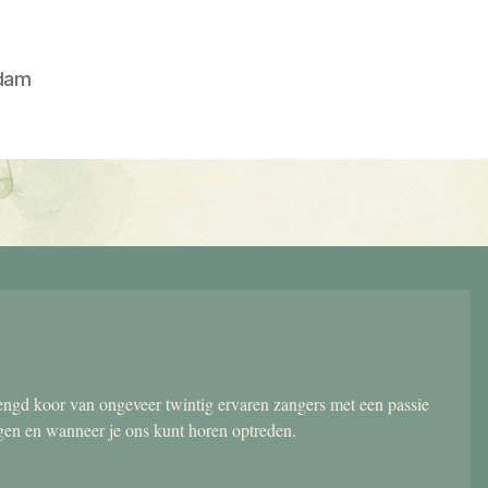
dam
gd koor van ongeveer twintig ervaren zangers met een passie
ngen en wanneer je ons kunt horen optreden.