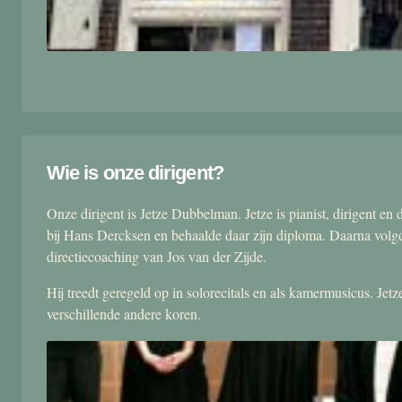
Wie is onze dirigent?
Onze dirigent is Jetze Dubbelman. Jetze is pianist, dirigent 
bij Hans Dercksen en behaalde daar zijn diploma. Daarna volgd
directiecoaching van Jos van der Zijde.
Hij treedt geregeld op in solorecitals en als kamermusicus. Je
verschillende andere koren.