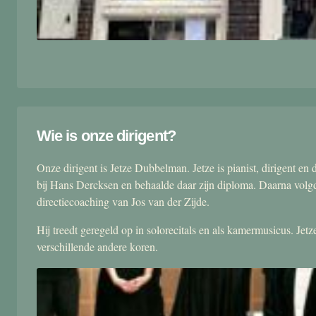
Wie is onze dirigent?
Onze dirigent is Jetze Dubbelman. Jetze is pianist, dirigent 
bij Hans Dercksen en behaalde daar zijn diploma. Daarna volgd
directiecoaching van Jos van der Zijde.
Hij treedt geregeld op in solorecitals en als kamermusicus. Je
verschillende andere koren.