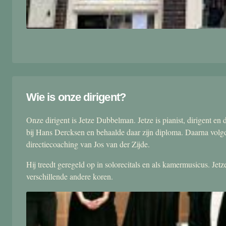
Wie is onze dirigent?
Onze dirigent is Jetze Dubbelman. Jetze is pianist, dirigent 
bij Hans Dercksen en behaalde daar zijn diploma. Daarna volgd
directiecoaching van Jos van der Zijde.
Hij treedt geregeld op in solorecitals en als kamermusicus. Je
verschillende andere koren.