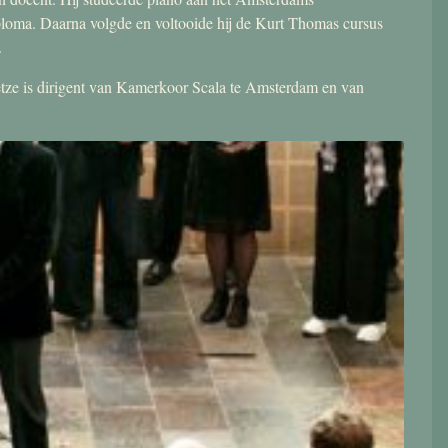
ploma. Daarna volgde en voltooide hij de Kurt Thomas cursus
.
 Jetze is dirigent van Kamerkoor Scala te Amsterdam en van