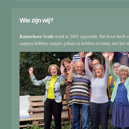
Wie zijn wij?
Kamerkoor Scala
werd in 2001 opgericht. Het koor heeft zo
zangers hebben zangles gehad en hebben ervaring met het 