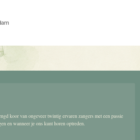
dam
gd koor van ongeveer twintig ervaren zangers met een passie
ngen en wanneer je ons kunt horen optreden.