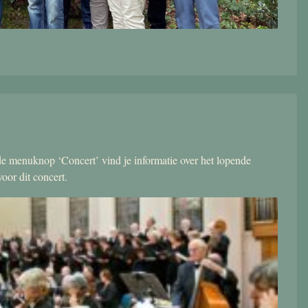
r de menuknop ‘Concert’ vind je informatie over het lopende
oor dit concert.