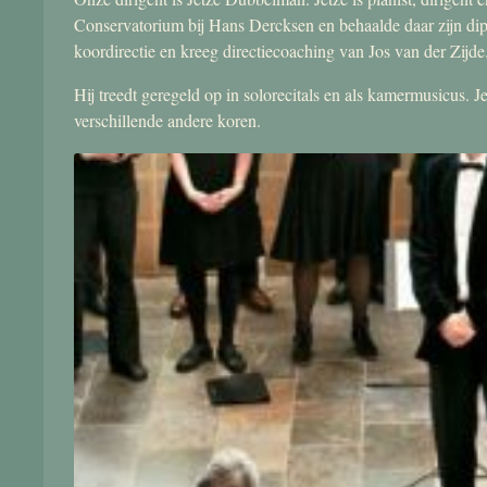
Conservatorium bij Hans Dercksen en behaalde daar zijn di
koordirectie en kreeg directiecoaching van Jos van der Zijde
Hij treedt geregeld op in solorecitals en als kamermusicus.
verschillende andere koren.