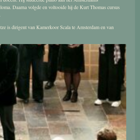
ploma. Daarna volgde en voltooide hij de Kurt Thomas cursus
.
 Jetze is dirigent van Kamerkoor Scala te Amsterdam en van