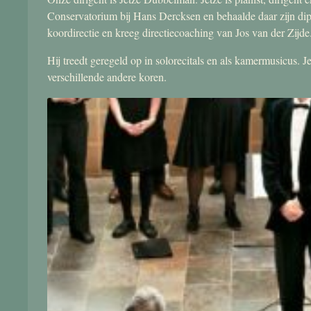
Conservatorium bij Hans Dercksen en behaalde daar zijn di
koordirectie en kreeg directiecoaching van Jos van der Zijde
Hij treedt geregeld op in solorecitals en als kamermusicus.
verschillende andere koren.