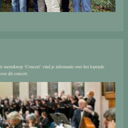
r de menuknop ‘Concert’ vind je informatie over het lopende
oor dit concert.