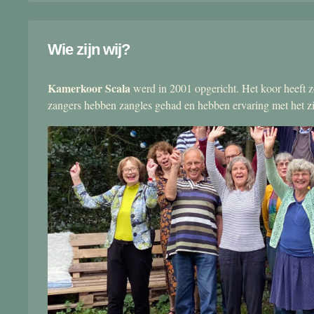
Wie zijn wij?
Kamerkoor Scala
werd in 2001 opgericht. Het koor heeft zo
zangers hebben zangles gehad en hebben ervaring met het 