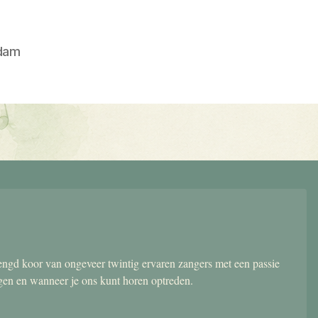
dam
gd koor van ongeveer twintig ervaren zangers met een passie
ngen en wanneer je ons kunt horen optreden.