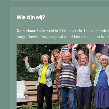
Wie zijn wij?
Kamerkoor Scala
werd in 2001 opgericht. Het koor heeft zo
zangers hebben zangles gehad en hebben ervaring met het 