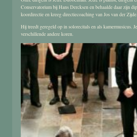
Conservatorium bij Hans Dercksen en behaalde daar zijn di
koordirectie en kreeg directiecoaching van Jos van der Zijde
Hij treedt geregeld op in solorecitals en als kamermusicus.
verschillende andere koren.