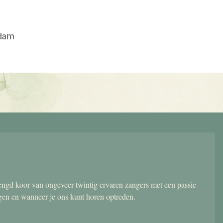
dam
gd koor van ongeveer twintig ervaren zangers met een passie
ngen en wanneer je ons kunt horen optreden.