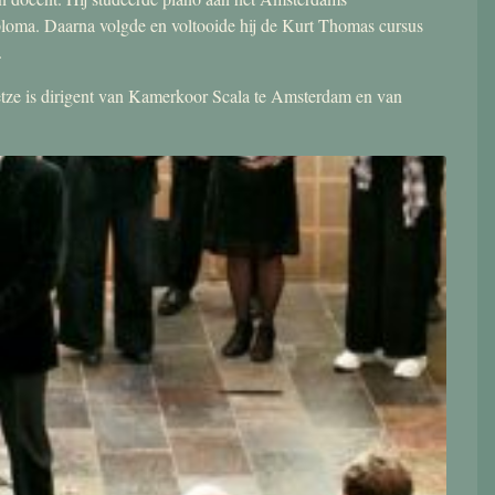
ploma. Daarna volgde en voltooide hij de Kurt Thomas cursus
.
 Jetze is dirigent van Kamerkoor Scala te Amsterdam en van