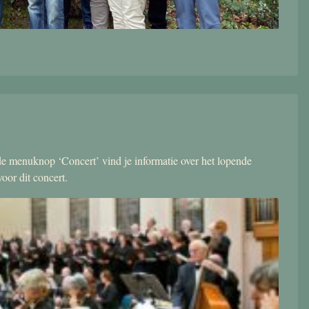
r de menuknop ‘Concert’ vind je informatie over het lopende
oor dit concert.