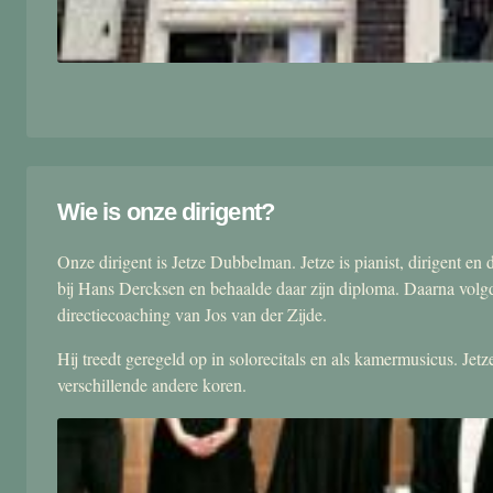
Wie is onze dirigent?
Onze dirigent is Jetze Dubbelman. Jetze is pianist, dirigent 
bij Hans Dercksen en behaalde daar zijn diploma. Daarna volgd
directiecoaching van Jos van der Zijde.
Hij treedt geregeld op in solorecitals en als kamermusicus. Je
verschillende andere koren.