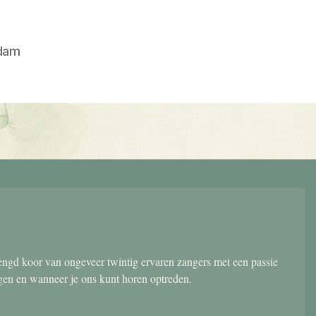
dam
gd koor van ongeveer twintig ervaren zangers met een passie
ngen en wanneer je ons kunt horen optreden.