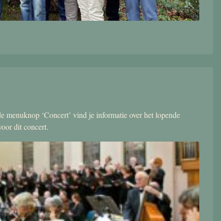
r de menuknop ‘Concert’ vind je informatie over het lopende
oor dit concert.