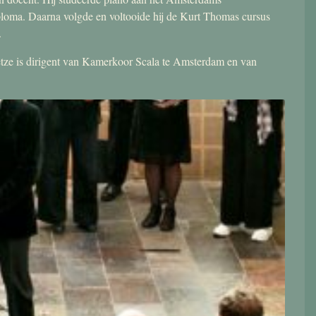
ploma. Daarna volgde en voltooide hij de Kurt Thomas cursus
.
 Jetze is dirigent van Kamerkoor Scala te Amsterdam en van