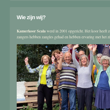
Wie zijn wij?
Kamerkoor Scala
werd in 2001 opgericht. Het koor heeft zo
zangers hebben zangles gehad en hebben ervaring met het 