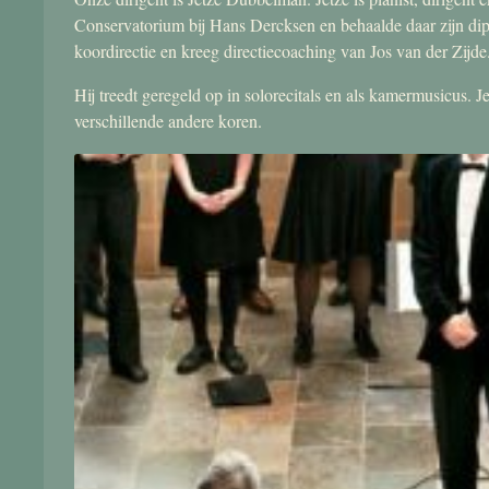
Conservatorium bij Hans Dercksen en behaalde daar zijn di
koordirectie en kreeg directiecoaching van Jos van der Zijde
Hij treedt geregeld op in solorecitals en als kamermusicus.
verschillende andere koren.