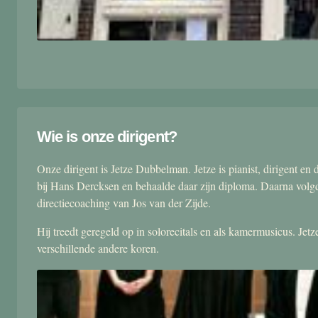
Wie is onze dirigent?
Onze dirigent is Jetze Dubbelman. Jetze is pianist, dirigent 
bij Hans Dercksen en behaalde daar zijn diploma. Daarna volgd
directiecoaching van Jos van der Zijde.
Hij treedt geregeld op in solorecitals en als kamermusicus. Je
verschillende andere koren.