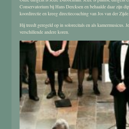
Conservatorium bij Hans Dercksen en behaalde daar zijn di
koordirectie en kreeg directiecoaching van Jos van der Zijde
Hij treedt geregeld op in solorecitals en als kamermusicus.
verschillende andere koren.