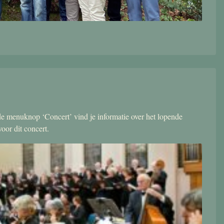
r de menuknop ‘Concert’ vind je informatie over het lopende
oor dit concert.