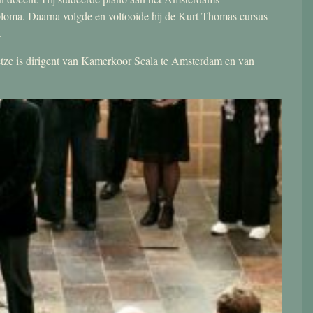
ploma. Daarna volgde en voltooide hij de Kurt Thomas cursus
.
 Jetze is dirigent van Kamerkoor Scala te Amsterdam en van