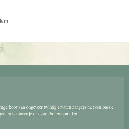
dam
gd koor van ongeveer twintig ervaren zangers met een passie
ngen en wanneer je ons kunt horen optreden.