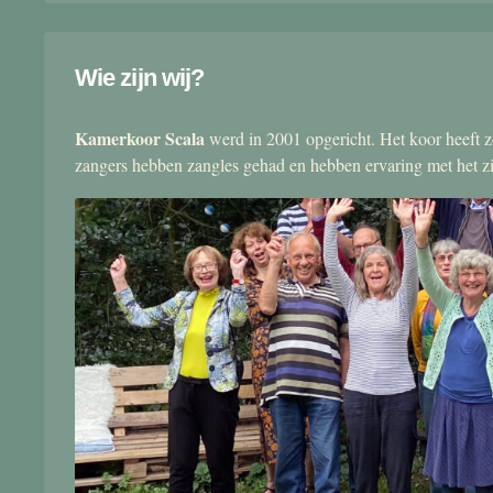
Wie zijn wij?
Kamerkoor Scala
werd in 2001 opgericht. Het koor heeft zo
zangers hebben zangles gehad en hebben ervaring met het 