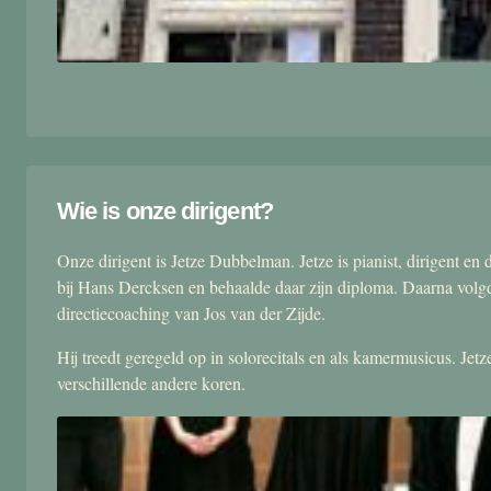
Wie is onze dirigent?
Onze dirigent is Jetze Dubbelman. Jetze is pianist, dirigent 
bij Hans Dercksen en behaalde daar zijn diploma. Daarna volgd
directiecoaching van Jos van der Zijde.
Hij treedt geregeld op in solorecitals en als kamermusicus. Je
verschillende andere koren.