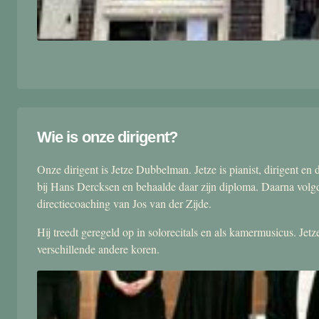
Wie is onze dirigent?
Onze dirigent is Jetze Dubbelman. Jetze is pianist, dirigent 
bij Hans Dercksen en behaalde daar zijn diploma. Daarna volgd
directiecoaching van Jos van der Zijde.
Hij treedt geregeld op in solorecitals en als kamermusicus. Je
verschillende andere koren.