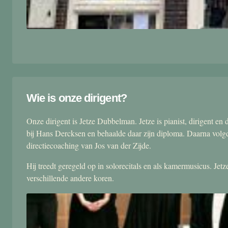
Wie is onze dirigent?
Onze dirigent is Jetze Dubbelman. Jetze is pianist, dirigent 
bij Hans Dercksen en behaalde daar zijn diploma. Daarna volgd
directiecoaching van Jos van der Zijde.
Hij treedt geregeld op in solorecitals en als kamermusicus. Je
verschillende andere koren.