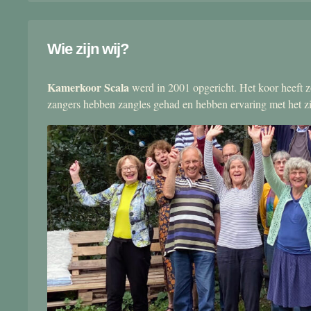
Wie zijn wij?
Kamerkoor Scala
werd in 2001 opgericht. Het koor heeft zo
zangers hebben zangles gehad en hebben ervaring met het 