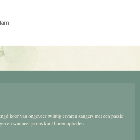
dam
gd koor van ongeveer twintig ervaren zangers met een passie
ngen en wanneer je ons kunt horen optreden.