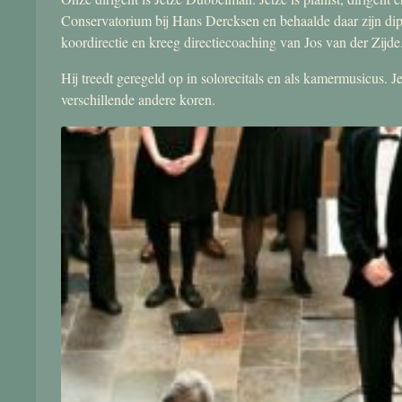
Conservatorium bij Hans Dercksen en behaalde daar zijn di
koordirectie en kreeg directiecoaching van Jos van der Zijde
Hij treedt geregeld op in solorecitals en als kamermusicus.
verschillende andere koren.