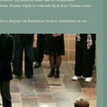
ploma. Daarna volgde en voltooide hij de Kurt Thomas cursus
.
 Jetze is dirigent van Kamerkoor Scala te Amsterdam en van