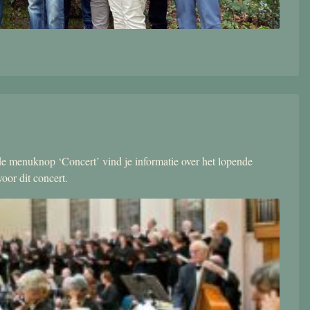
r de menuknop ‘Concert’ vind je informatie over het lopende
oor dit concert.