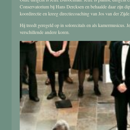
Conservatorium bij Hans Dercksen en behaalde daar zijn di
koordirectie en kreeg directiecoaching van Jos van der Zijde
Hij treedt geregeld op in solorecitals en als kamermusicus.
verschillende andere koren.