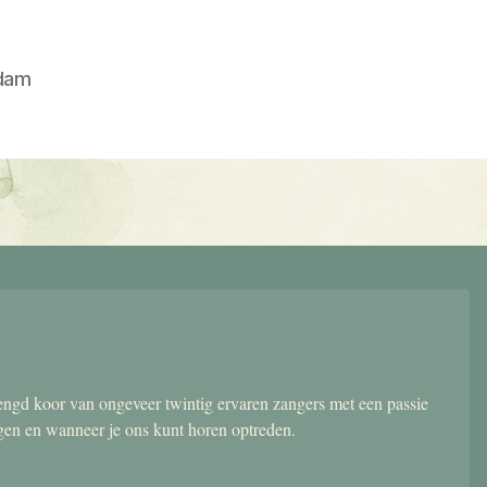
dam
gd koor van ongeveer twintig ervaren zangers met een passie
ngen en wanneer je ons kunt horen optreden.