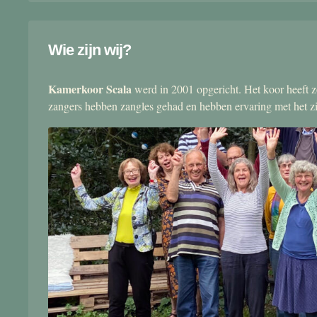
Wie zijn wij?
Kamerkoor Scala
werd in 2001 opgericht. Het koor heeft zo
zangers hebben zangles gehad en hebben ervaring met het 