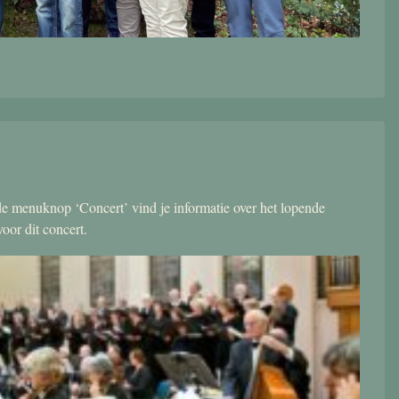
r de menuknop ‘Concert’ vind je informatie over het lopende
oor dit concert.