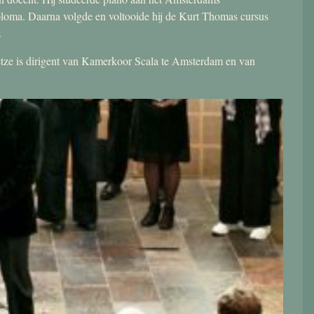
ploma. Daarna volgde en voltooide hij de Kurt Thomas cursus
.
 Jetze is dirigent van Kamerkoor Scala te Amsterdam en van