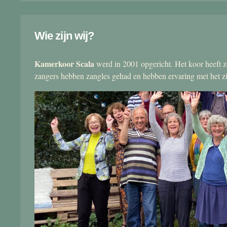
Wie zijn wij?
Kamerkoor Scala
werd in 2001 opgericht. Het koor heeft zo
zangers hebben zangles gehad en hebben ervaring met het 