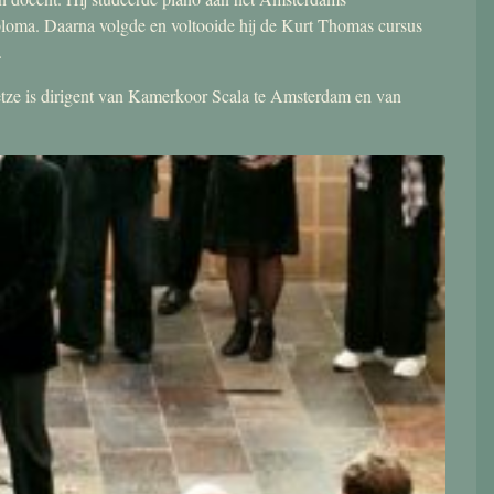
ploma. Daarna volgde en voltooide hij de Kurt Thomas cursus
.
 Jetze is dirigent van Kamerkoor Scala te Amsterdam en van