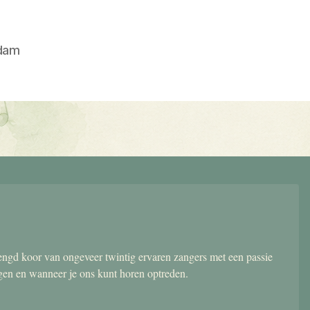
dam
gd koor van ongeveer twintig ervaren zangers met een passie
ngen en wanneer je ons kunt horen optreden.