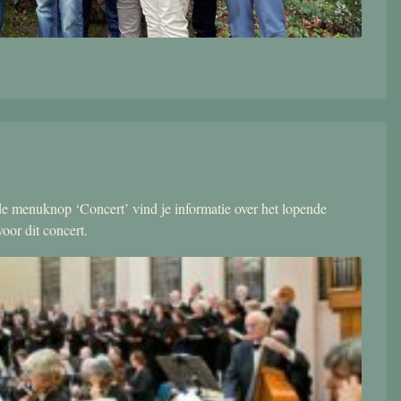
r de menuknop ‘Concert’ vind je informatie over het lopende
oor dit concert.