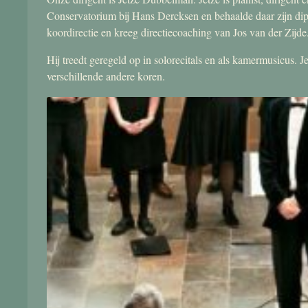
Conservatorium bij Hans Dercksen en behaalde daar zijn di
koordirectie en kreeg directiecoaching van Jos van der Zijde
Hij treedt geregeld op in solorecitals en als kamermusicus.
verschillende andere koren.