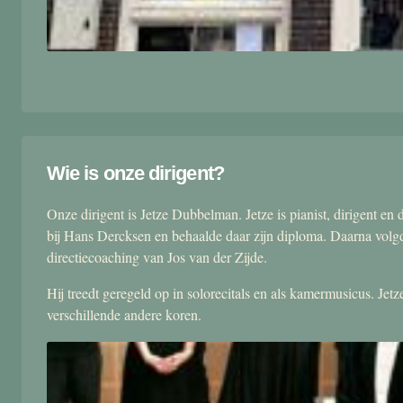
Wie is onze dirigent?
Onze dirigent is Jetze Dubbelman. Jetze is pianist, dirigent 
bij Hans Dercksen en behaalde daar zijn diploma. Daarna volgd
directiecoaching van Jos van der Zijde.
Hij treedt geregeld op in solorecitals en als kamermusicus. Je
verschillende andere koren.