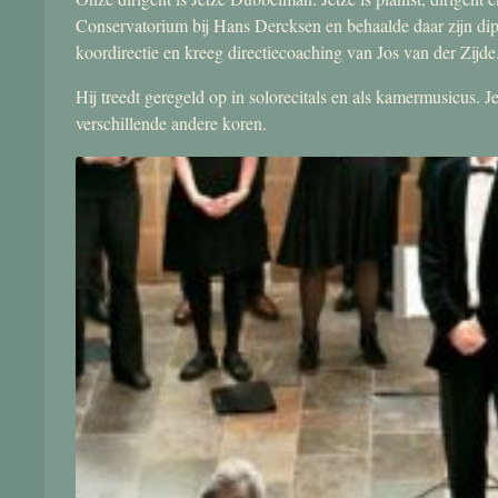
Conservatorium bij Hans Dercksen en behaalde daar zijn di
koordirectie en kreeg directiecoaching van Jos van der Zijde
Hij treedt geregeld op in solorecitals en als kamermusicus.
verschillende andere koren.