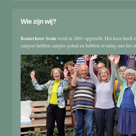
Wie zijn wij?
Kamerkoor Scala
werd in 2001 opgericht. Het koor heeft zo
zangers hebben zangles gehad en hebben ervaring met het 