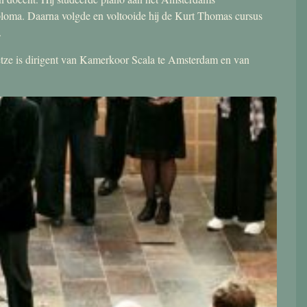
ploma. Daarna volgde en voltooide hij de Kurt Thomas cursus
.
 Jetze is dirigent van Kamerkoor Scala te Amsterdam en van