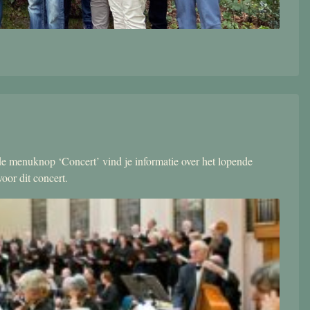
r de menuknop ‘Concert’ vind je informatie over het lopende
oor dit concert.