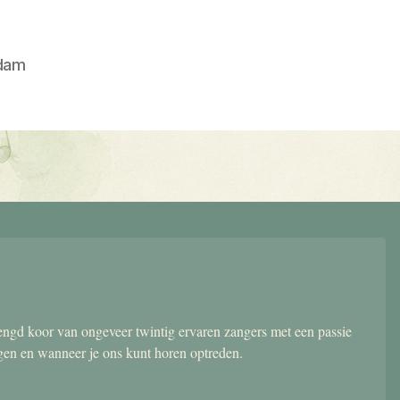
dam
gd koor van ongeveer twintig ervaren zangers met een passie
ngen en wanneer je ons kunt horen optreden.