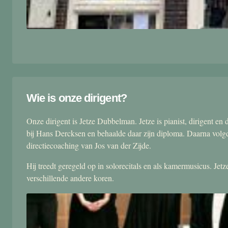
Wie is onze dirigent?
Onze dirigent is Jetze Dubbelman. Jetze is pianist, dirigent 
bij Hans Dercksen en behaalde daar zijn diploma. Daarna volgd
directiecoaching van Jos van der Zijde.
Hij treedt geregeld op in solorecitals en als kamermusicus. Je
verschillende andere koren.