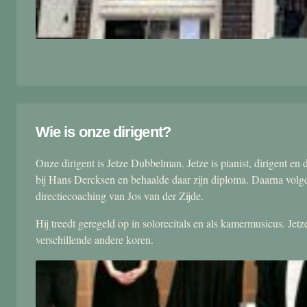
Wie is onze dirigent?
Onze dirigent is Jetze Dubbelman. Jetze is pianist, dirigent 
bij Hans Dercksen en behaalde daar zijn diploma. Daarna volgd
directiecoaching van Jos van der Zijde.
Hij treedt geregeld op in solorecitals en als kamermusicus. Je
verschillende andere koren.