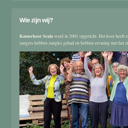
Wie zijn wij?
Kamerkoor Scala
werd in 2001 opgericht. Het koor heeft zo
zangers hebben zangles gehad en hebben ervaring met het 