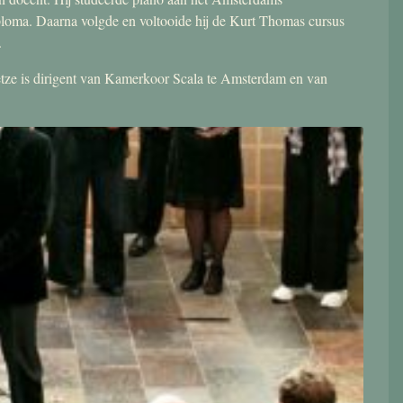
ploma. Daarna volgde en voltooide hij de Kurt Thomas cursus
.
 Jetze is dirigent van Kamerkoor Scala te Amsterdam en van