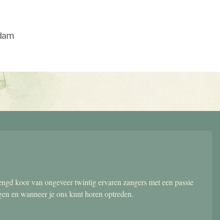
dam
gd koor van ongeveer twintig ervaren zangers met een passie
ngen en wanneer je ons kunt horen optreden.