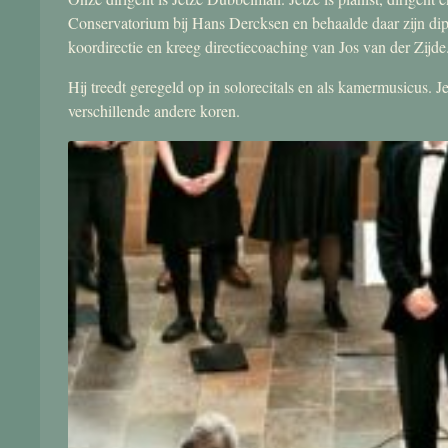
Conservatorium bij Hans Dercksen en behaalde daar zijn di
koordirectie en kreeg directiecoaching van Jos van der Zijde
Hij treedt geregeld op in solorecitals en als kamermusicus.
verschillende andere koren.