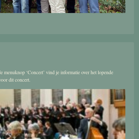
r de menuknop ‘Concert’ vind je informatie over het lopende
oor dit concert.