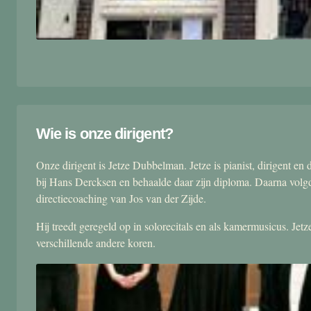
Wie is onze dirigent?
Onze dirigent is Jetze Dubbelman. Jetze is pianist, dirigent 
bij Hans Dercksen en behaalde daar zijn diploma. Daarna volgd
directiecoaching van Jos van der Zijde.
Hij treedt geregeld op in solorecitals en als kamermusicus. Je
verschillende andere koren.