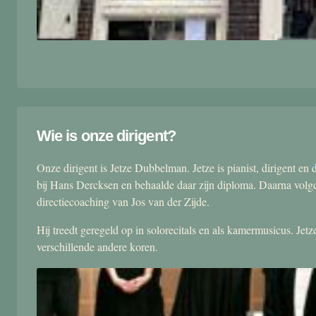
Wie is onze dirigent?
Onze dirigent is Jetze Dubbelman. Jetze is pianist, dirigent 
bij Hans Dercksen en behaalde daar zijn diploma. Daarna volgd
directiecoaching van Jos van der Zijde.
Hij treedt geregeld op in solorecitals en als kamermusicus. Je
verschillende andere koren.