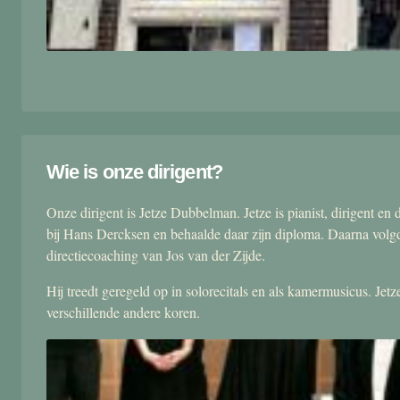
Wie is onze dirigent?
Onze dirigent is Jetze Dubbelman. Jetze is pianist, dirigent 
bij Hans Dercksen en behaalde daar zijn diploma. Daarna volgd
directiecoaching van Jos van der Zijde.
Hij treedt geregeld op in solorecitals en als kamermusicus. Je
verschillende andere koren.