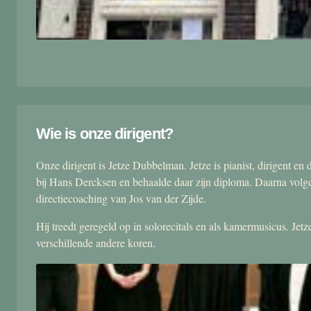
Wie is onze dirigent?
Onze dirigent is Jetze Dubbelman. Jetze is pianist, dirigent 
bij Hans Dercksen en behaalde daar zijn diploma. Daarna volgd
directiecoaching van Jos van der Zijde.
Hij treedt geregeld op in solorecitals en als kamermusicus. Je
verschillende andere koren.