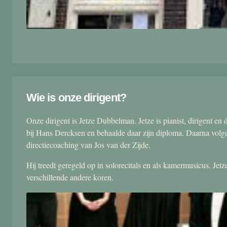
Wie is onze dirigent?
Onze dirigent is Jetze Dubbelman. Jetze is pianist, dirigent 
bij Hans Dercksen en behaalde daar zijn diploma. Daarna volgd
directiecoaching van Jos van der Zijde.
Hij treedt geregeld op in solorecitals en als kamermusicus. Je
verschillende andere koren.