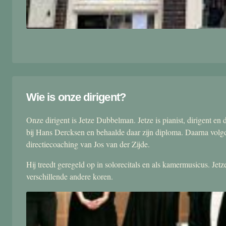
Wie is onze dirigent?
Onze dirigent is Jetze Dubbelman. Jetze is pianist, dirigent 
bij Hans Dercksen en behaalde daar zijn diploma. Daarna volgd
directiecoaching van Jos van der Zijde.
Hij treedt geregeld op in solorecitals en als kamermusicus. Je
verschillende andere koren.