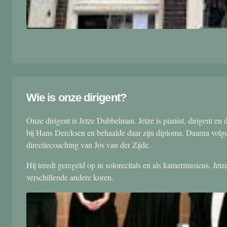
Wie is onze dirigent?
Onze dirigent is Jetze Dubbelman. Jetze is pianist, dirigent 
bij Hans Dercksen en behaalde daar zijn diploma. Daarna volgd
directiecoaching van Jos van der Zijde.
Hij treedt geregeld op in solorecitals en als kamermusicus. Je
verschillende andere koren.