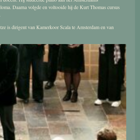
ploma. Daarna volgde en voltooide hij de Kurt Thomas cursus
.
 Jetze is dirigent van Kamerkoor Scala te Amsterdam en van