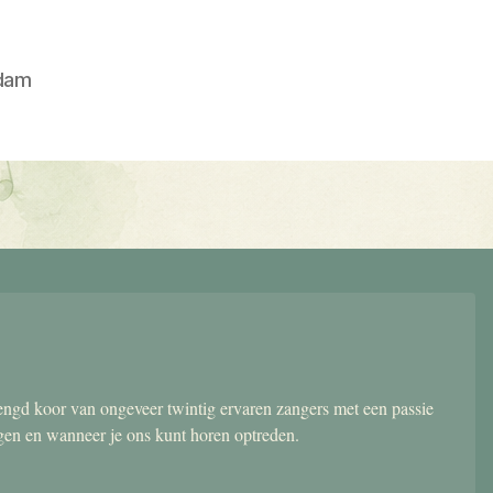
dam
gd koor van ongeveer twintig ervaren zangers met een passie
ngen en wanneer je ons kunt horen optreden.