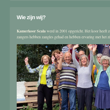
Wie zijn wij?
Kamerkoor Scala
werd in 2001 opgericht. Het koor heeft zo
zangers hebben zangles gehad en hebben ervaring met het 