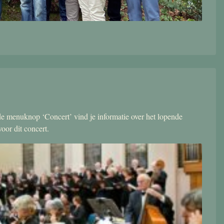
r de menuknop ‘Concert’ vind je informatie over het lopende
oor dit concert.