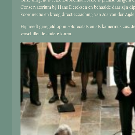
Conservatorium bij Hans Dercksen en behaalde daar zijn di
koordirectie en kreeg directiecoaching van Jos van der Zijde
Hij treedt geregeld op in solorecitals en als kamermusicus.
verschillende andere koren.