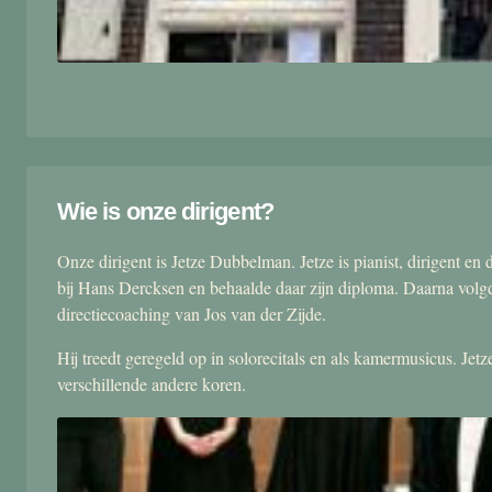
Wie is onze dirigent?
Onze dirigent is Jetze Dubbelman. Jetze is pianist, dirigent 
bij Hans Dercksen en behaalde daar zijn diploma. Daarna volgd
directiecoaching van Jos van der Zijde.
Hij treedt geregeld op in solorecitals en als kamermusicus. Je
verschillende andere koren.