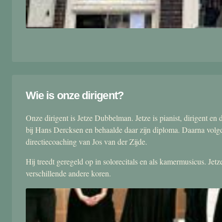
Wie is onze dirigent?
Onze dirigent is Jetze Dubbelman. Jetze is pianist, dirigent 
bij Hans Dercksen en behaalde daar zijn diploma. Daarna volgd
directiecoaching van Jos van der Zijde.
Hij treedt geregeld op in solorecitals en als kamermusicus. Je
verschillende andere koren.