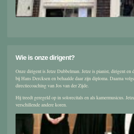
Wie is onze dirigent?
Onze dirigent is Jetze Dubbelman. Jetze is pianist, dirigent 
bij Hans Dercksen en behaalde daar zijn diploma. Daarna volgd
directiecoaching van Jos van der Zijde.
Hij treedt geregeld op in solorecitals en als kamermusicus. Je
verschillende andere koren.