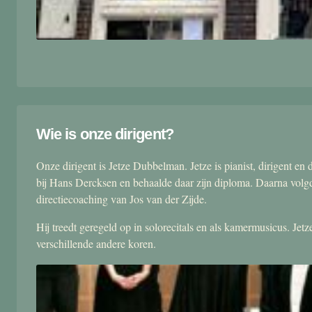
Wie is onze dirigent?
Onze dirigent is Jetze Dubbelman. Jetze is pianist, dirigent 
bij Hans Dercksen en behaalde daar zijn diploma. Daarna volgd
directiecoaching van Jos van der Zijde.
Hij treedt geregeld op in solorecitals en als kamermusicus. Je
verschillende andere koren.